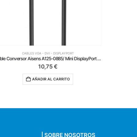
CABLES VGA - DVI - DISPLAYPORT
Cable Conversor Aisens A125-0133/ DisplayPort Macho – DVI Hembra/ 15cm/ Negro
6,69
€
AÑADIR AL CARRITO
| SOBRE NOSOTROS