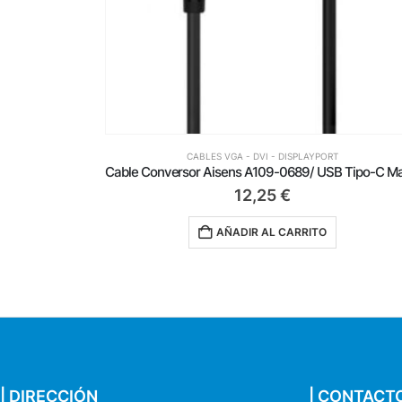
CABLES VGA - DVI - DISPLAYPORT
Cable Conversor Aisens A109-0689/ USB Tipo-C Macho – DisplayPort Macho/ Hasta 27W/ 1250Mbps/ 1.8m/ Negro
11,75
€
AÑADIR AL CARRITO
| DIRECCIÓN
| CONTACT