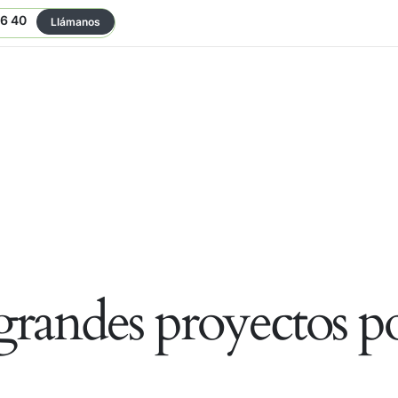
06 40
Llámanos
randes proyectos po