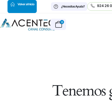
HOT
Volver al Inicio
924 26 
¿Necesitas Ayuda?
0
Tenemos g