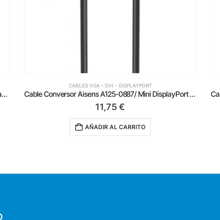
CABLES VGA - DVI - DISPLAYPORT
Cable Conversor Aisens A125-0887/ Mini DisplayPort Macho – HDMI 4K Macho/ 1.5m/ Negro
Cable Conversor Aisens A125-0885/ Mini DisplayPort Macho – HDMI 4K Macho/ 60cm/ Negro
10,75
€
AÑADIR AL CARRITO
O