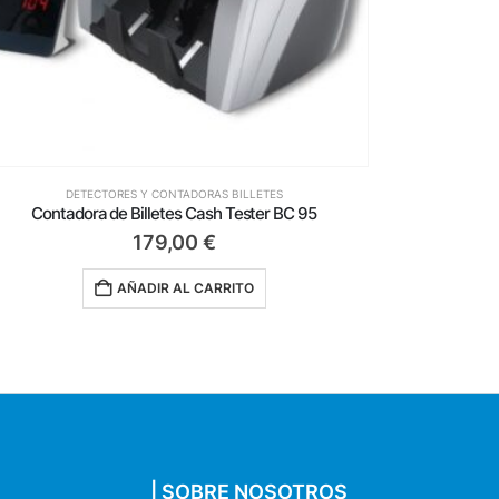
DETECTORES Y CONTADORAS BILLETES
D
ontadora de Billetes y Monedas Cash Tester CP 180
Dete
195,00
€
AÑADIR AL CARRITO
| SOBRE NOSOTROS