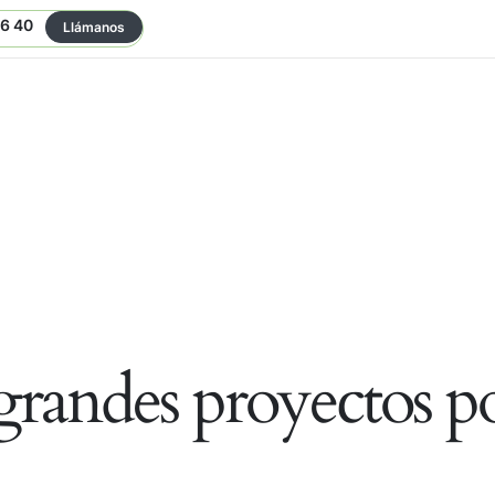
06 40
Llámanos
randes proyectos po