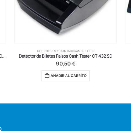
DETECTORES Y CONTADORAS BILLETES
D
Contadora de Billetes Cash Tester BC 95
C
179,00
€
AÑADIR AL CARRITO
O