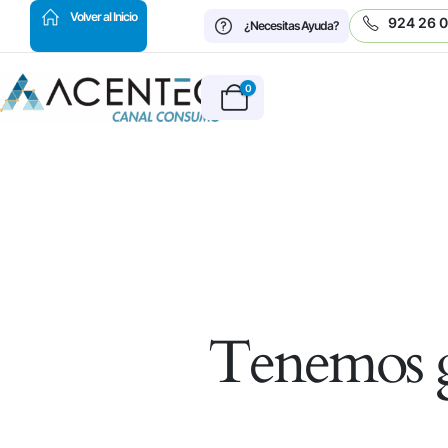
HOT
Volver al Inicio
924 26 
¿Necesitas Ayuda?
0
Tenemos g