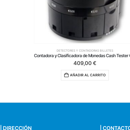
ES
DETECTORES Y CONTADORAS BILLETES
Contadora y Clasificadora de Monedas Cash Tester CC 604
Detector de Billetes Falsos Cash Tester CT 432 S
90,50
€
AÑADIR AL CARRITO
| DIRECCIÓN
| CONTACT