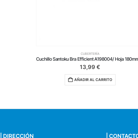
Cuchillo Mondador Bra Efficient A198000/ Hoja 90mm/ Acero inoxidable
CUBERTERÍA
13,99
€
AÑADIR AL CARRITO
| DIRECCIÓN
| CONTACT