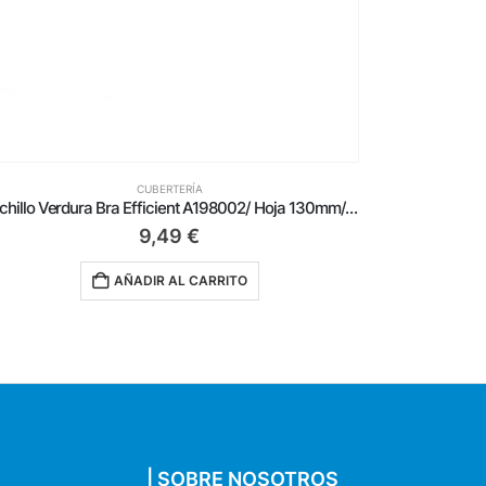
CUBERTERÍA
Cuchillo Verdura Bra Efficient A198002/ Hoja 130mm/ Acero inoxidable
Pack 12 C
9,49
€
AÑADIR AL CARRITO
| SOBRE NOSOTROS