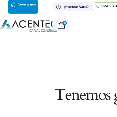
HOT
Volver al Inicio
924 26 
¿Necesitas Ayuda?
0
Tenemos g