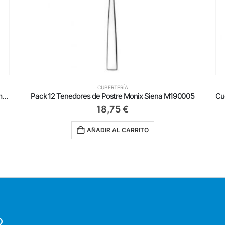
CUBERTERÍA
Cuchillo Santoku Bra Efficient A198004/ Hoja 180mm/ Acero inoxidable
Pack 12 Tenedores de Postre Monix Siena M190005
18,75
€
AÑADIR AL CARRITO
O