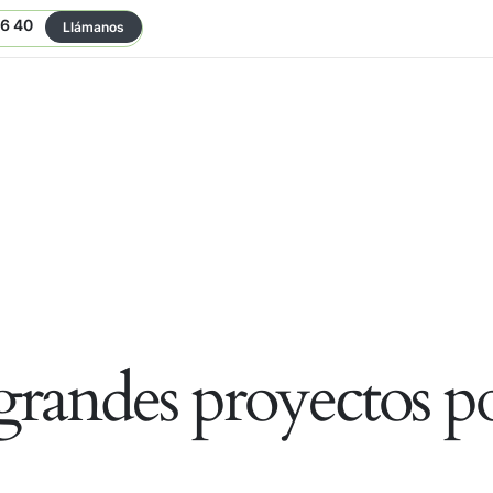
06 40
Llámanos
randes proyectos po