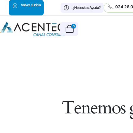
HOT
Volver al Inicio
924 26 
¿Necesitas Ayuda?
0
Tenemos g