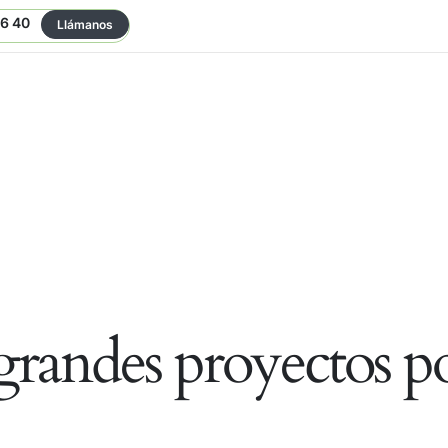
06 40
Llámanos
randes proyectos po