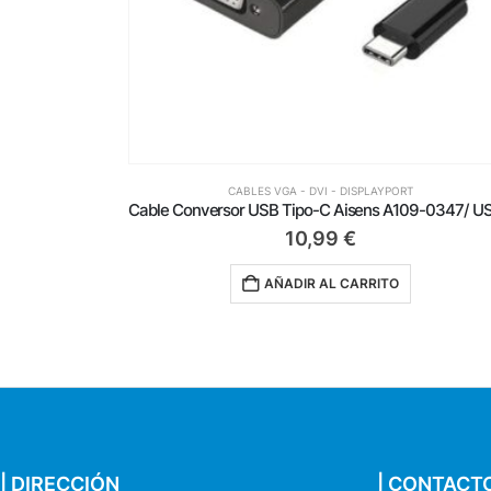
CABLES VGA - DVI - DISPLAYPORT
Cable Conversor USB Tipo-C Aisens A109-0347/ USB Tipo-C – VGA Hembra
6,49
€
AÑADIR AL CARRITO
| DIRECCIÓN
| CONTACT