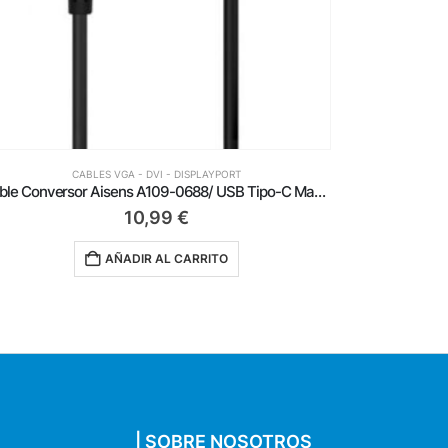
CABLES VGA - DVI - DISPLAYPORT
Duplicador SVGA Aisens A113-0080/ VGA Macho – 2x VGA Hembra
5,39
€
AÑADIR AL CARRITO
| SOBRE NOSOTROS