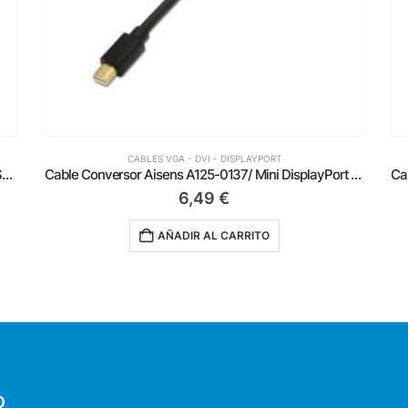
CABLES VGA - DVI - DISPLAYPORT
Cable Conversor Aisens A125-0137/ Mini DisplayPort Macho – HDMI Hembra/ 15cm/ Negro
Cable Conversor Aisens A109-0688/ USB Tipo-C Macho – DisplayPort Macho/ Hasta 27W/ 1250Mbps/ 80cm/ Negro
10,99
€
AÑADIR AL CARRITO
O