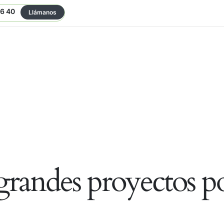
06 40
Llámanos
randes proyectos po