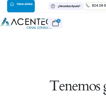
HOT
Volver al Inicio
924 26 
¿Necesitas Ayuda?
0
Tenemos g