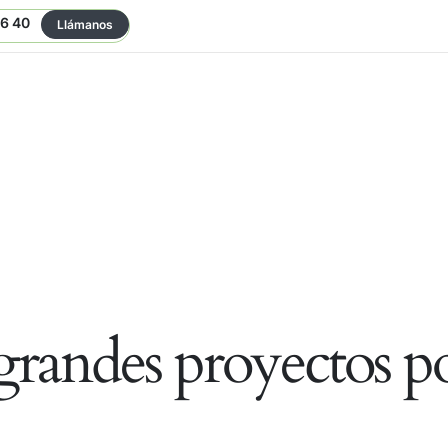
06 40
Llámanos
randes proyectos po