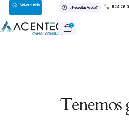
HOT
Volver al Inicio
924 26 
¿Necesitas Ayuda?
0
Tenemos g