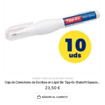
CORRECTORES DE ESCRITURA (TIPPEX)
s de Escritura en Lápiz Bic Tipp-Ex Shake’N Sqeeze/ 8ml/ 10 unidades
Caja de Corrector de Escritura en Cinta Milan Correction Tape 80185/ 5mm x 8m 12 unidades
16,75
€
AÑADIR AL CARRITO