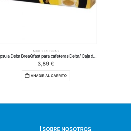
ACCESORIOS NAS
Ventilador de Pie Blaupunkt BP2010/ 45W/ 3 Aspas 40cm
35,50
€
AÑADIR AL CARRITO
| SOBRE NOSOTROS