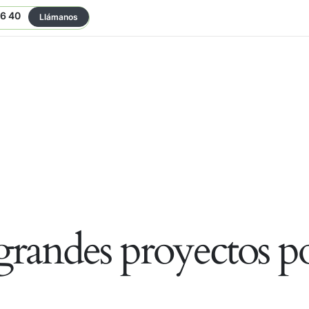
06 40
Llámanos
randes proyectos po