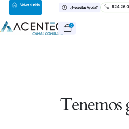
HOT
Volver al Inicio
924 26 
¿Necesitas Ayuda?
0
Tenemos g