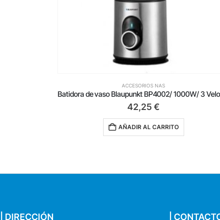
ACCESORIOS NAS
Batidora de vaso Blaupunkt BP4002/ 1000W/ 3 Velocidades/ Capacidad 1.5L
51,50
€
TO
AÑADIR AL CARRITO
| DIRECCIÓN
| CONTACT