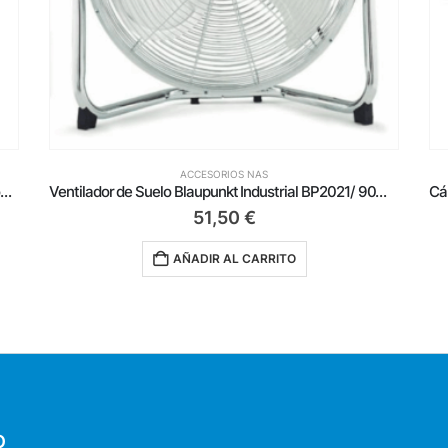
ACCESORIOS NAS
Ventilador de Suelo Blaupunkt Industrial BP2021/ 90W/ Aspas 40cm/ 3 velocidades
Cápsula Delta BreaQfast para cafeteras Delta/ Caja de 10
3,89
€
AÑADIR AL CARRITO
O