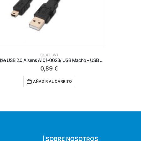
CABLE USB
Cable USB 2.0 Aisens A101-0023/ USB Macho – USB Mini Macho/ Hasta 2.5W/ 60Mbps/ 50cm/ Negro
0,89
€
AÑADIR AL CARRITO
| SOBRE NOSOTROS