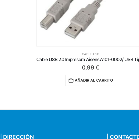
CABLE USB
Cable USB 2.0 Impresora Aisens A101-0008/ USB Tipo-B Macho – USB Macho/ Hasta 2.5W/ 60Mbps/ 4.5m/ Negro
0,99
€
AÑADIR AL CARRITO
| DIRECCIÓN
| CONTACT