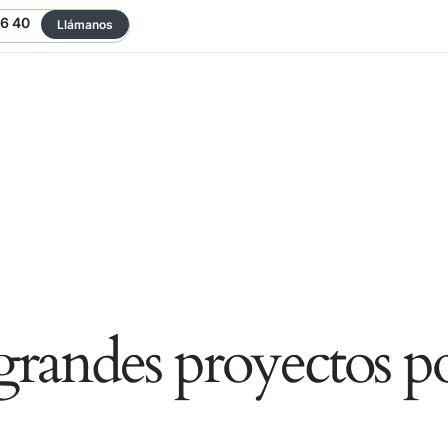
06 40
Llámanos
randes proyectos po