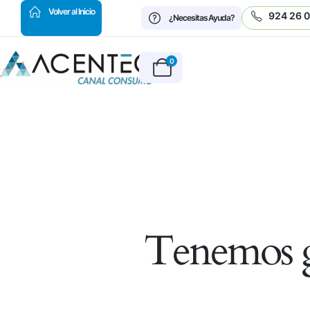
HOT
Volver al Inicio
924 26 
¿Necesitas Ayuda?
0
Tenemos g