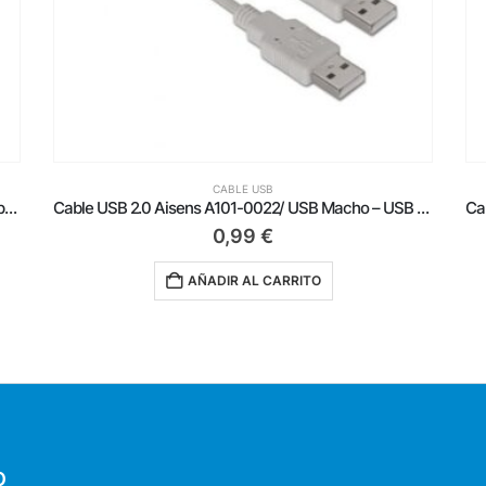
CABLE USB
Cable USB 2.0 Impresora Aisens A101-0002/ USB Tipo-B Macho – USB Macho/ Hasta 2.5W/ 60Mbps/ 1.8m/ Beige
Cable USB 2.0 Aisens A101-0022/ USB Macho – USB Macho/ Hasta 2.5W/ 60Mbps/ 2m/ Beige
0,99
€
AÑADIR AL CARRITO
O