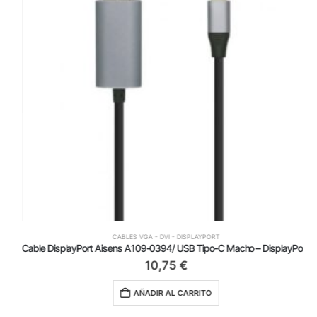
CABLES VGA - DVI - DISPLAYPORT
Cable DisplayPort Aisens A109-0394/ USB Tipo-C Macho – DisplayPort Macho/ Hasta 27W/ 1250Mbps/ 80cm/ Negro
10,75
€
AÑADIR AL CARRITO