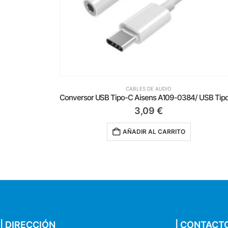
CABLES DE AUDIO
Conversor USB Tipo-C Aisens A109-0384/ USB Tipo-C Macho – Jack 3.5 Hembra
2,39
€
AÑADIR AL CARRITO
| DIRECCIÓN
| CONTACT