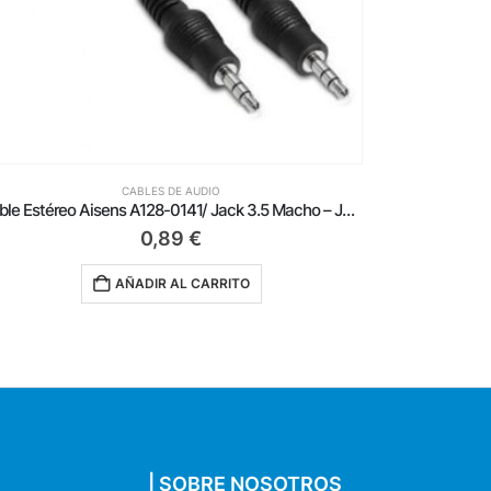
CABLES DE AUDIO
Conversor USB Tipo-C Aisens A109-0385/ USB Tipo-C Macho – Jack 3.5 Hembra
3,09
€
AÑADIR AL CARRITO
| SOBRE NOSOTROS