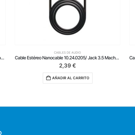
CABLES DE AUDIO
Cable Estéreo Nanocable 10.24.0205/ Jack 3.5 Macho – Jack 3.5 Hembra/ 5m/ Negro
Cable Estéreo Aisens A128-0141/ Jack 3.5 Macho – Jack 3.5 Macho/ Hasta 0.1W/ 30cm/ Negro
0,89
€
AÑADIR AL CARRITO
O