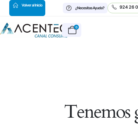
HOT
Volver al Inicio
924 26 
¿Necesitas Ayuda?
0
Tenemos g