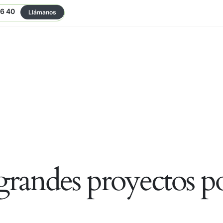
06 40
Llámanos
randes proyectos po