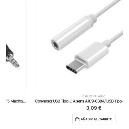
CABLES DE AUDIO
Conversor USB Tipo-C Aisens A109-0384/ USB Tipo-C Macho – Jack 3.5 Hembra
3,09
€
AÑADIR AL CARRITO