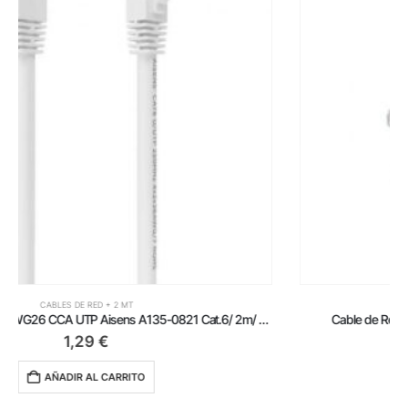
CABLES DE RED + 2 MT
Cable de Red RJ45 UTP Aisens A135-0267 Cat.6/ 2m/ Gris
1,89
€
AÑADIR AL CARRITO