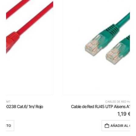
CABLES DE RED HASTA 1 MT
Cable de Red RJ45 UTP Aisens A135-0246/ Cat.6/ 1m/ Verde
1,19
€
AÑADIR AL CARRITO