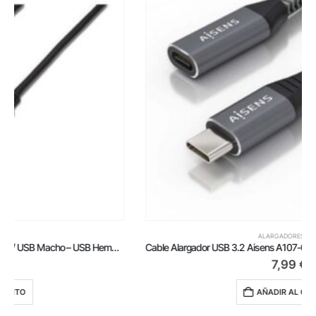
ALARGADORES USB
Cable Alargador USB 3.2 Aisens A107-0636/ USB Tipo-C Macho – USB Tipo-C Hembra/ Hasta 100W/ 20Gbps/ 2m/ Gris
7,99
€
AÑADIR AL CARRITO