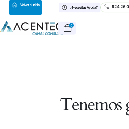
HOT
Volver al Inicio
924 26 
¿Necesitas Ayuda?
0
Tenemos g