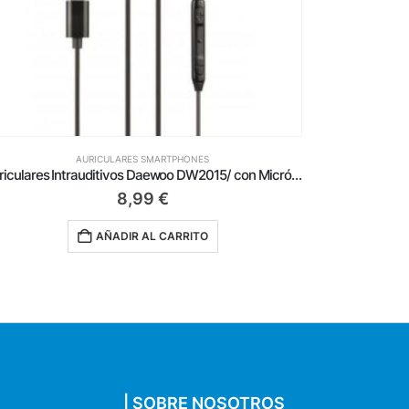
AURICULARES SMARTPHONES
Auriculares Intrauditivos Aiwa ESTM-20RD/ Jack 3.5/ Rojos
6,29
€
AÑADIR AL CARRITO
| SOBRE NOSOTROS