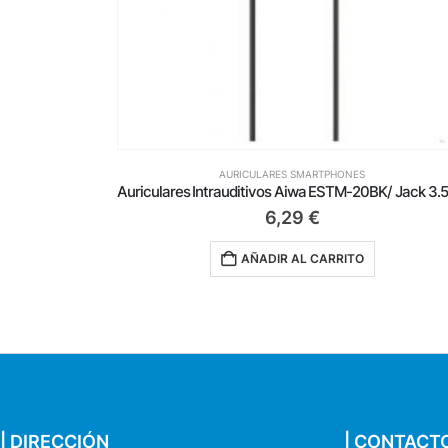
AURICULARES SMARTPHONES
Auriculares Intrauditivos Aiwa ESTM-20BK/ Jack 3.5/ Negros
Au
10,75
€
AÑADIR AL CARRITO
| DIRECCIÓN
| CONTACT