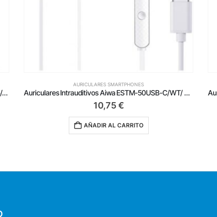
AURICULARES SMARTPHONES
riculares Intrauditivos Aiwa ESTM-50USB-C/WT/ con Micrófono/ USB Tipo-C/ Blancos
Auriculares Intrauditivos Daewoo DW2015/ con Micrófono/ USB Tipo-C/ Negros
8,99
€
AÑADIR AL CARRITO
O