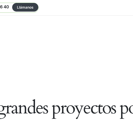
06 40
Llámanos
randes proyectos po