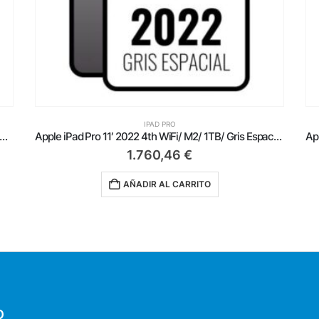
IPAD PRO
ple iPad Pro 11′ 2024 5th Wifi/ M4/ 1Tb/ Negro Espacial
Apple iPad Pro 11′ 2022 4th WiFi/ M2/ 1TB/ Gris Espacial – MNXK3TY/A
1.760,46
€
AÑADIR AL CARRITO
O