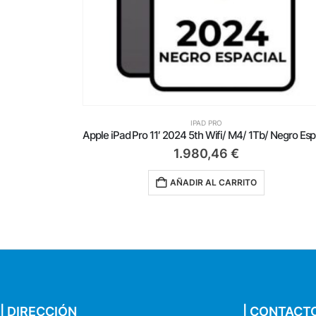
512Gb/ Plata
IPAD PRO
Ap
1.980,46
€
AÑADIR AL CARRITO
| DIRECCIÓN
| CONTACT