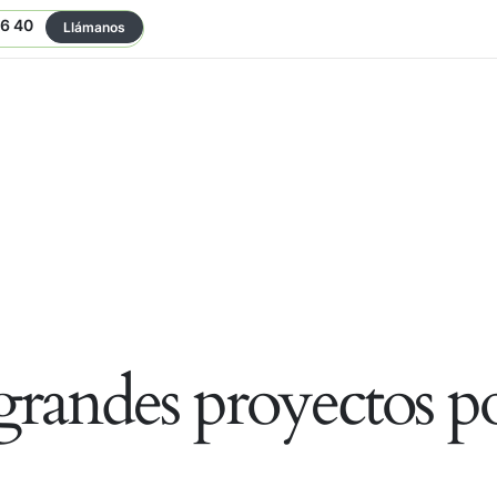
06 40
Llámanos
randes proyectos po