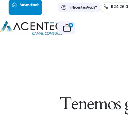
HOT
Volver al Inicio
924 26 
¿Necesitas Ayuda?
0
Tenemos g