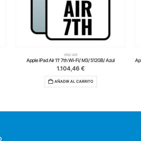
IPAD AIR
 512GB/ Azul
1.540,46
€
O
AÑADIR AL CARRITO
O