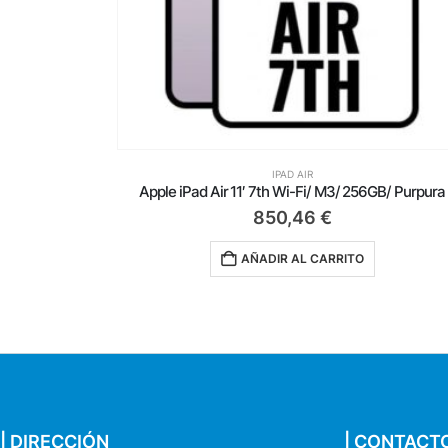
D AIR
IPAD AIR
Wi-Fi/ M3/ 256GB/ Purpura
Apple iPad Air 11′ 7th Wi-Fi/ M3/
,46
€
1.104,46
€
AL CARRITO
AÑADIR AL CARRIT
| DIRECCIÓN
| CONTACT