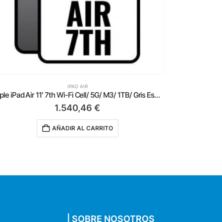
IPAD AIR
Apple iPad Air 11′ 7th Wi-Fi Cell/ 5G/ M3/ 1TB/ Gris Espacial
Apple iPad Air 11′ 7th Wi-Fi/ M3/ 1TB/ Purpura
1.364,46
€
AÑADIR AL CARRITO
| SOBRE NOSOTROS