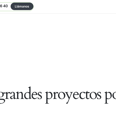
06 40
Llámanos
randes proyectos po