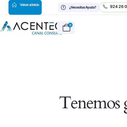
HOT
Volver al Inicio
924 26 
¿Necesitas Ayuda?
0
Tenemos g