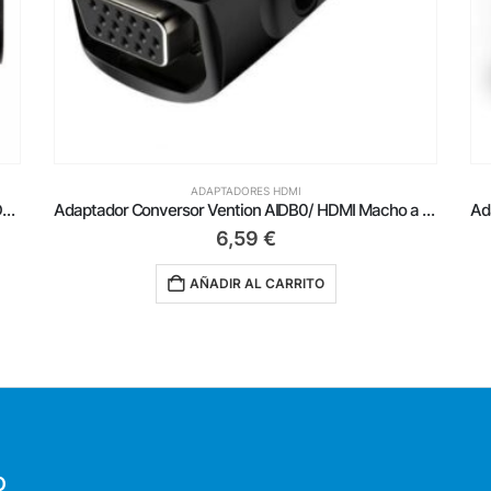
ADAPTADORES HDMI
Adaptador Conversor Vention AIDB0/ HDMI Macho a VGA Hembra/ Audio Jack 3.5mm
Adaptador Aisens A121-0123/ HDMI Hembra – HDMI Hembra
1,39
€
AÑADIR AL CARRITO
O