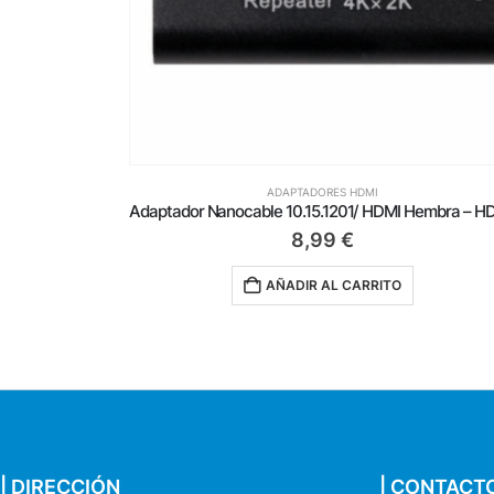
ADAPTADORES HDMI
Adaptador Nanocable 10.15.1201/ HDMI Hembra – HDMI Hembra
6,59
€
AÑADIR AL CARRITO
| DIRECCIÓN
| CONTACT