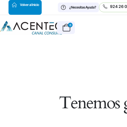
HOT
Volver al Inicio
924 26 
¿Necesitas Ayuda?
0
Tenemos g