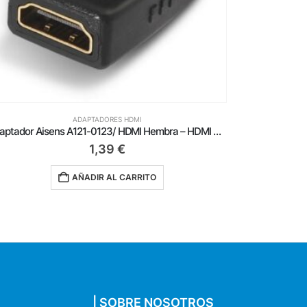
ADAPTADORES HDMI
Adaptador Nanocable 10.15.1200/ HDMI Hembra – HDMI Hembra
1,39
€
AÑADIR AL CARRITO
| SOBRE NOSOTROS