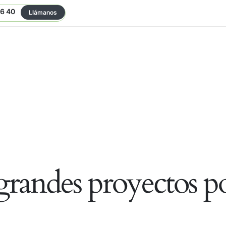
06 40
Llámanos
randes proyectos po