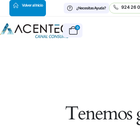
HOT
Volver al Inicio
924 26 
¿Necesitas Ayuda?
0
Tenemos g