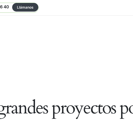
06 40
Llámanos
randes proyectos po