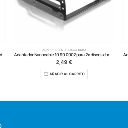
ADAPTADORES DE DISCO DURO
Adaptador Nanocable 10.99.0101 para 1x disco duro de 2.5′
Adaptador Nanocable 10.99.0002 para 2x discos duros de 2.5′
Ad
2,49
€
AÑADIR AL CARRITO
O