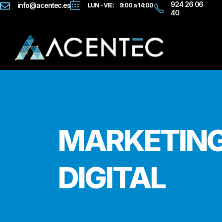
924 26 06
info@acentec.es
LUN - VIE: 9:00 a 14:00
40
MARKETIN
DIGITAL