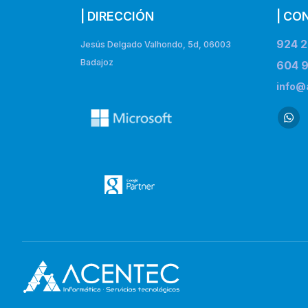
| DIRECCIÓN
| CO
924 2
Jesús Delgado Valhondo, 5d, 06003
Badajoz
604 9
info@