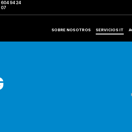
604 94 24
07
SOBRE NOSOTROS
SERVICIOS IT
A
G