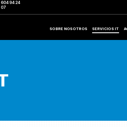
604 94 24
07
SOBRE NOSOTROS
SERVICIOS IT
A
T