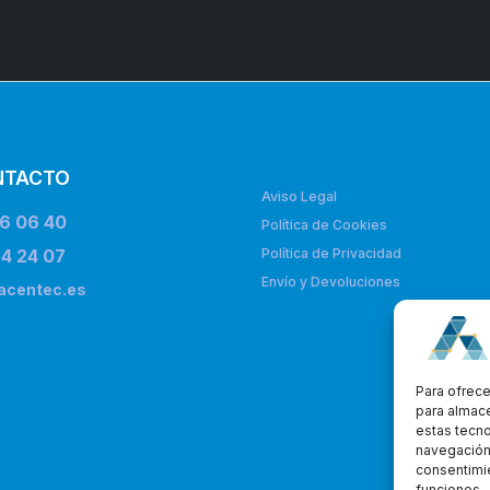
NTACTO
Aviso Legal
6 06 40
Política de Cookies
4 24 07
Política de Privacidad
Envío y Devoluciones
acentec.es
Para ofrece
para almace
estas tecn
navegación o
consentimie
funciones.