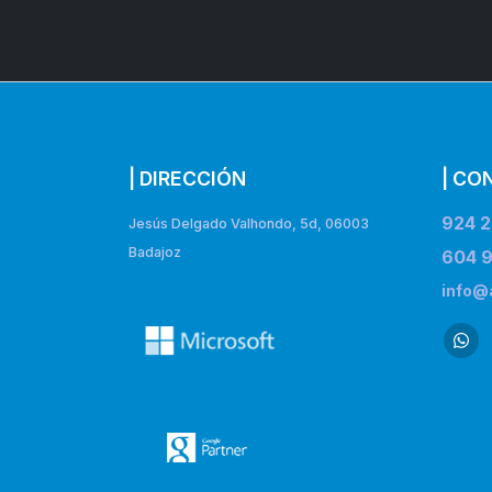
| DIRECCIÓN
| CO
924 2
Jesús Delgado Valhondo, 5d, 06003
Badajoz
604 9
info@