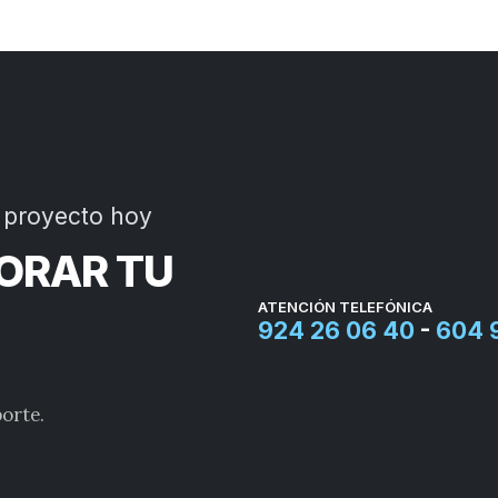
 proyecto hoy
JORAR TU
ATENCIÓN TELEFÓNICA
924 26 06 40
-
604 
orte.