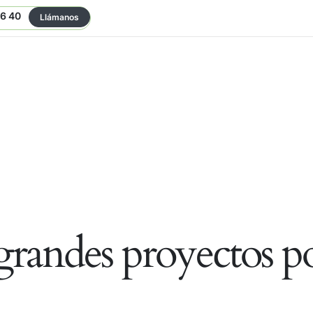
06 40
Llámanos
randes proyectos po