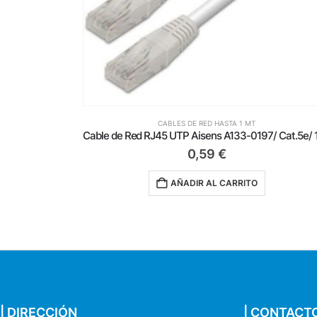
CABLES DE RED HASTA 1 MT
Cable de Red RJ45 UTP Aisens A133-0202 Cat.5e/ 50cm/ Negro
0,59
€
AÑADIR AL CARRITO
| DIRECCIÓN
| CONTACT