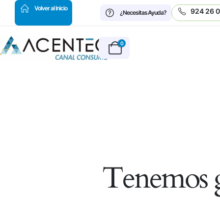
HOT
Volver al Inicio
924 26 
¿Necesitas Ayuda?
0
Tenemos g