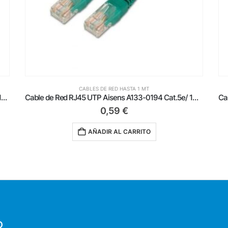
CABLES DE RED HASTA 1 MT
Cable de Red RJ45 UTP Aisens A133-0197/ Cat.5e/ 1m/ Blanco
Cable de Red RJ45 UTP Aisens A133-0194 Cat.5e/ 1m/ Verde
0,59
€
AÑADIR AL CARRITO
O