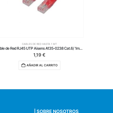
CABLES DE RED HASTA 1 MT
Cable de Red RJ45 UTP Aisens A135-0238 Cat.6/ 1m/ Rojo
1,19
€
AÑADIR AL CARRITO
| SOBRE NOSOTROS